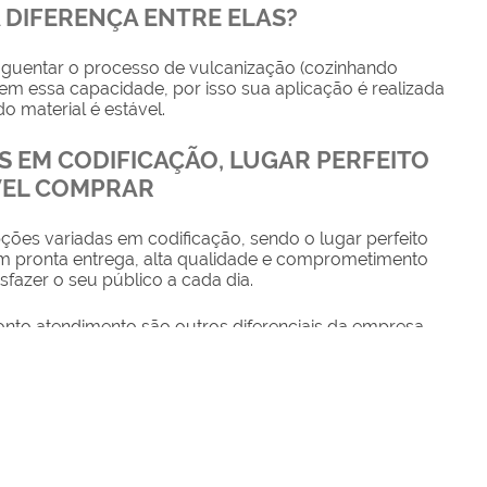
 DIFERENÇA ENTRE ELAS?
guentar o processo de vulcanização (cozinhando
 tem essa capacidade, por isso sua aplicação é realizada
 material é estável.
S EM CODIFICAÇÃO, LUGAR PERFEITO
VEL COMPRAR
ões variadas em codificação, sendo o lugar perfeito
m pronta entrega, alta qualidade e comprometimento
sfazer o seu público a cada dia.
pronto atendimento são outros diferenciais da empresa,
BCi oferece alta qualidade em tintas, possibilitando para
omprar
com certeza de bom negócio.
 QBCi possui variedade em equipamentos de
uição e sua matriz ficam em São Paulo. A empresa atende