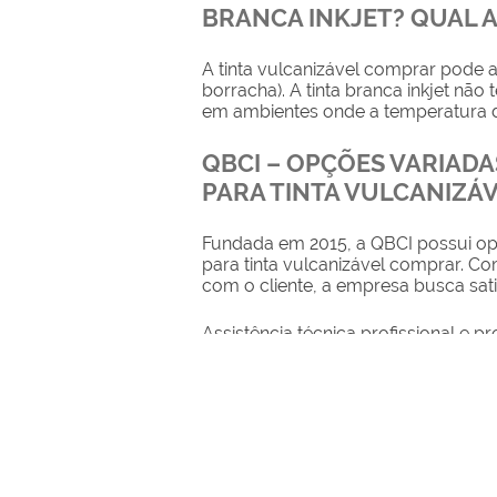
BRANCA INKJET? QUAL A
A
tinta vulcanizável comprar
pode a
borracha). A tinta branca inkjet não
em ambientes onde a temperatura do
QBCI – OPÇÕES VARIADA
PARA TINTA VULCANIZÁ
Fundada em 2015, a QBCI possui opç
para
tinta vulcanizável comprar
. Co
com o cliente, a empresa busca sati
Assistência técnica profissional e 
que é referência em codificação. A Q
tintas inkjet ou
tinta vulcanizável c
Revendedora Gem Gravure (USA), a
codificação. Seu centro de distrib
em todo o território nacional.